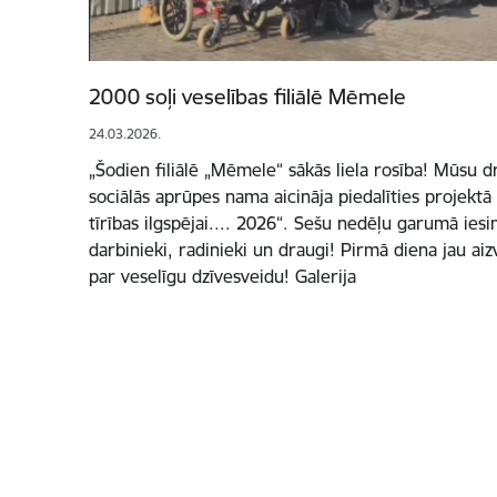
2000 soļi veselības filiālē Mēmele
24.03.2026.
„Šodien filiālē „Mēmele“ sākās liela rosība! Mūsu 
sociālās aprūpes nama aicināja piedalīties projektā
tīrības ilgspējai.... 2026“. Sešu nedēļu garumā iesi
darbinieki, radinieki un draugi! Pirmā diena jau aiz
par veselīgu dzīvesveidu! Galerija