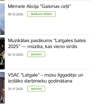
Mēmele Akcija "Gaismas ceļš"
Notikumi filiālēs
09.12.2025.
Muzikālais pasākums “Latgales balsis
2025” — mūzika, kas vieno sirdis
Jaunumi
03.12.2025.
VSAC “Latgale” – mūsu ilggadējo un
izcilāko darbinieku godināšana
Jaunumi
25.11.2025.