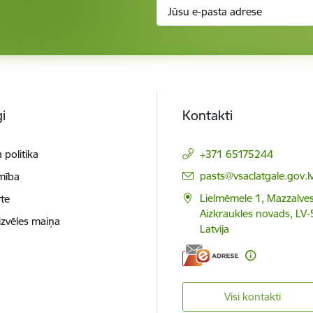
i
Kontakti
 politika
+371 65175244
E-pasts:
pasts@vsaclatgale.gov.l
mība
Lielmēmele 1, Mazzalves
te
Aizkraukles novads, LV-
izvēles maiņa
Latvija
Visi kontakti