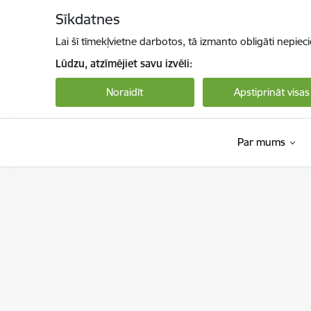
Pāriet uz lapas saturu
Sīkdatnes
Lai šī tīmekļvietne darbotos, tā izmanto obligāti nepiec
Lūdzu, atzīmējiet savu izvēli:
Noraidīt
Apstiprināt visas
Par mums
Valsts sociālās aprūpes centrs “Latgale”