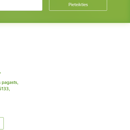
v
 pagasts,
5133,