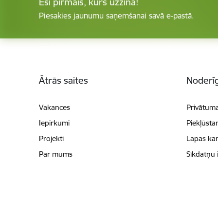
Esi pirmais, kurš uzzina!
Piesakies jaunumu saņemšanai savā e-pastā.
Kājene
Ātrās saites
Noderīg
Vakances
Privātuma
Iepirkumi
Piekļūsta
Projekti
Lapas kar
Par mums
Sīkdatņu 