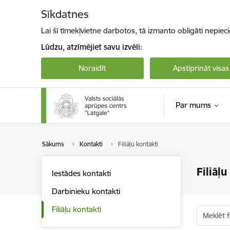
Pāriet uz lapas saturu
Sīkdatnes
Lai šī tīmekļvietne darbotos, tā izmanto obligāti nepiec
Lūdzu, atzīmējiet savu izvēli:
Noraidīt
Apstiprināt visas
Par mums
Sākums
Kontakti
Filiāļu kontakti
Filiāļu
Iestādes kontakti
Darbinieku kontakti
Filiāļu kontakti
Meklēt fi