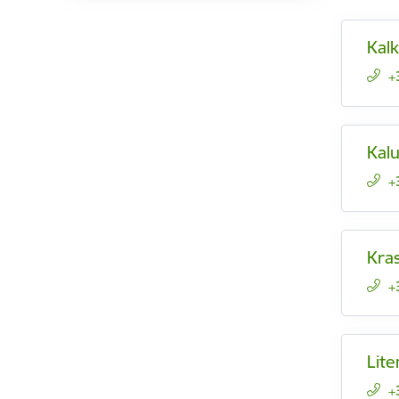
Kalk
+
Kal
+
Kras
+
Lit
+