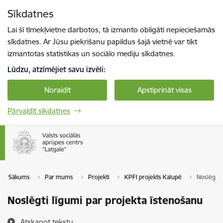
Pāriet uz lapas saturu
Sīkdatnes
Spied
lai meklētu
Enter
Lai šī tīmekļvietne darbotos, tā izmanto obligāti nepieciešamās
sīkdatnes. Ar Jūsu piekrišanu papildus šajā vietnē var tikt
izmantotas statistikas un sociālo mediju sīkdatnes.
Lūdzu, atzīmējiet savu izvēli:
Noraidīt
Apstiprināt visas
Pārvaldīt sīkdatnes
Sākums
Par mums
Projekti
KPFI projekts Kalupē
Noslēgti 
Noslēgti līgumi par projekta īstenošanu
Atskaņot tekstu