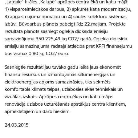
„Latgale” filiāles „Kalupe” aprūpes centra ēkā un katlu mājā:
1) vispārceltnieciskos darbus, 2) apkures katla modernizāciju,
3) apgaismojuma nomaiņu un 4) saules kolektoru sistēmas
izbūvi. Būvdarbus plānots pabeigt līdz 22.maijam. Projekta
rezultātā plānots sasniegt oglekļa dioksīda emisiju
samazinājumu 350 225,49 kg CO2/ gadā. Oglekļa dioksīda
emisiju samazinājuma rādītāja attiecība pret KPFI finansējumu
būs vismaz 0,80 kg CO2/ euro.
Sasniegtie rezultāti jau tuvāko gadu laikā ļaus ekonomēt
finanšu resursus un izmantojamās siltumenerģijas un
elektroenerģijas apjoms samazināsies, tiks sekmēts
komfortabls klimats telpās, uzlabosies ēkas tehniskais un
vizuālais izskats. Aprūpes centra ēkas un katlu mājas
renovācija uzlabos uzturēšanās apstākļus centra klientiem,
apmeklētājiem un darbiniekiem.
24.03.2015