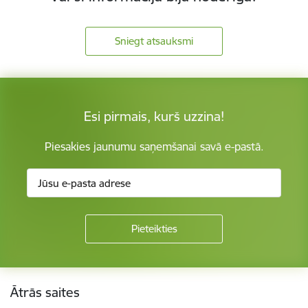
Sniegt atsauksmi
Esi pirmais, kurš uzzina!
Piesakies jaunumu saņemšanai savā e-pastā.
Kājene
Ātrās saites