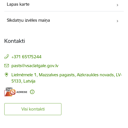
Lapas karte
Sīkdatņu izvēles maiņa
Kontakti
+371 65175244
E-pasts:
pasts@vsaclatgale.gov.lv
Lielmēmele 1, Mazzalves pagasts, Aizkraukles novads, LV-
5133, Latvija
Visi kontakti