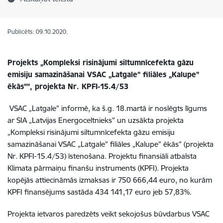
Publicēts: 09.10.2020.
Projekts „Kompleksi risinājumi siltumnīcefekta gāzu
emisiju samazināšanai VSAC „Latgale” filiāles „Kalupe”
ēkās””, projekta Nr. KPFI-15.4/53
VSAC „Latgale” informē, ka š.g. 18.martā ir noslēgts līgums
ar SIA „Latvijas Energoceltnieks” un uzsākta projekta
„Kompleksi risinājumi siltumnīcefekta gāzu emisiju
samazināšanai VSAC „Latgale” filiāles „Kalupe” ēkās” (projekta
Nr. KPFI-15.4/53) īstenošana. Projektu finansiāli atbalsta
Klimata pārmaiņu finanšu instruments (KPFI). Projekta
kopējās attiecināmās izmaksas ir 750 666,44 euro, no kurām
KPFI finansējums sastāda 434 141,17 euro jeb 57,83%.
Projekta ietvaros paredzēts veikt sekojošus būvdarbus VSAC