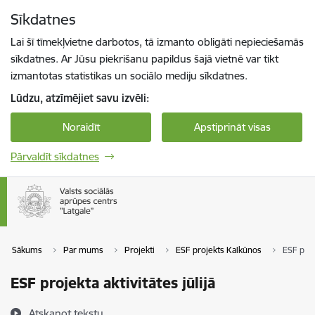
Pāriet uz lapas saturu
Sīkdatnes
Spied
lai meklētu
Enter
Lai šī tīmekļvietne darbotos, tā izmanto obligāti nepieciešamās
sīkdatnes. Ar Jūsu piekrišanu papildus šajā vietnē var tikt
izmantotas statistikas un sociālo mediju sīkdatnes.
Lūdzu, atzīmējiet savu izvēli:
Noraidīt
Apstiprināt visas
Pārvaldīt sīkdatnes
Sākums
Par mums
Projekti
ESF projekts Kalkūnos
ESF proje
ESF projekta aktivitātes jūlijā
Atskaņot tekstu