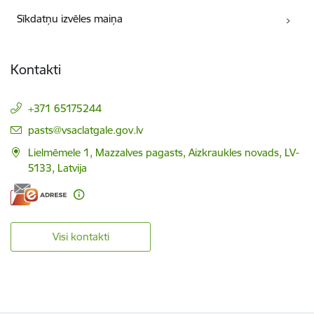
Sīkdatņu izvēles maiņa
Kontakti
+371 65175244
E-pasts:
pasts@vsaclatgale.gov.lv
Lielmēmele 1, Mazzalves pagasts, Aizkraukles novads, LV-
5133, Latvija
Visi kontakti