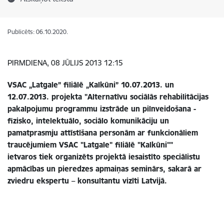
Publicēts: 06.10.2020.
PIRMDIENA, 08 JŪLIJS 2013 12:15
VSAC „Latgale” filiālē „Kalkūni” 10.07.2013. un
12.07.2013. projekta "Alternatīvu sociālās rehabilitācijas
pakalpojumu programmu izstrāde un pilnveidošana -
fizisko, intelektuālo, sociālo komunikāciju un
pamatprasmju attīstīšana personām ar funkcionāliem
traucējumiem VSAC "Latgale" filiālē "Kalkūni""
ietvaros tiek organizēts projektā iesaistīto speciālistu
apmācības un pieredzes apmaiņas seminārs, sakarā ar
zviedru ekspertu – konsultantu vizīti Latvijā.