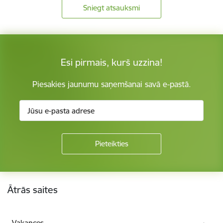
Sniegt atsauksmi
Esi pirmais, kurš uzzina!
Piesakies jaunumu saņemšanai savā e-pastā.
Kājene
Ātrās saites
Vakances