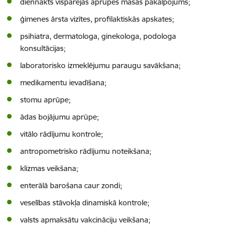
diennakts vispārējās aprūpes māsas pakalpojums;
ģimenes ārsta vizītes, profilaktiskās apskates;
psihiatra, dermatologa, ginekologa, podologa
konsultācijas;
laboratorisko izmeklējumu paraugu savākšana;
medikamentu ievadīšana;
stomu aprūpe;
ādas bojājumu aprūpe;
vitālo rādījumu kontrole;
antropometrisko rādījumu noteikšana;
klizmas veikšana;
enterālā barošana caur zondi;
veselības stāvokļa dinamiskā kontrole;
valsts apmaksātu vakcināciju veikšana;