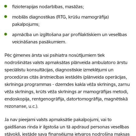
fizioterapijas nodarbības, masāžas;
mobilās diagnostikas (RTG, krūšu mamogrāfija)
pakalpojums;
apmācība un izglītošana par profilaktiskiem un veselības
veicināšanas pasākumiem
.
Pēc ģimenes ārsta vai psihiatra nosūtījumiem tiek
nodrošinātas valsts apmaksātas plānveida ambulatoro ārstu
speciālistu konsultācijas, diagnostiskie izmeklējumi un
procedūras citās ārstniecības iestādēs (plānveida operācijas,
skrīninga programmas - dzemdes kakla vēža skrīnings, zarnu
vēža skrīnings, krūts vēža skrīnings ar mamogrāfijas metodi,
endoskopija, rentgenogrāfija, datortomogrāfija, magnētiskā
rezonanse, u.c.).
Ja nav pieejami valsts apmaksātie pakalpojumi, vai to
gaidīšanas rinda ir ilgstoša un tā apdraud personas veselības
stāvokli, iestāde sava finansējuma ietvaros nodrošina maksas