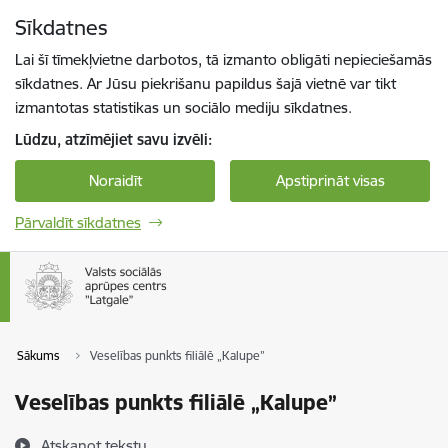
Pāriet uz lapas saturu
Sīkdatnes
Spied
lai meklētu
Enter
Lai šī tīmekļvietne darbotos, tā izmanto obligāti nepieciešamās
sīkdatnes. Ar Jūsu piekrišanu papildus šajā vietnē var tikt
izmantotas statistikas un sociālo mediju sīkdatnes.
Lūdzu, atzīmējiet savu izvēli:
Noraidīt
Apstiprināt visas
Pārvaldīt sīkdatnes
Sākums
Veselības punkts filiālē „Kalupe”
Veselības punkts filiālē „Kalupe”
Atskaņot tekstu