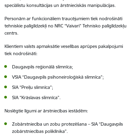
speciālistu konsultācijas un ārstnieciskās manipulācijas.
Personām ar funkcionāliem traucējumiem tiek nodrošināti
tehniskie palīglīdzekļi no NRC “Vaivari” Tehnisko palīglīdzekļu
centrs.
Klientiem valsts apmaksātie veselības aprūpes pakalpojumi
tiek nodrošināti:
Daugavpils reģionālā slimnīca;
VSIA “Daugavpils psihoneiroloģiskā slimnīca”;
SIA “Preiļu slimnīca”;
SIA “Krāslavas slimnīca”.
Noslēgtie līgumi ar ārstniecības iestādēm:
Zobārstniecība un zobu protezēšana – SIA “Daugavpils
zobārstniecības poliklīnika”.