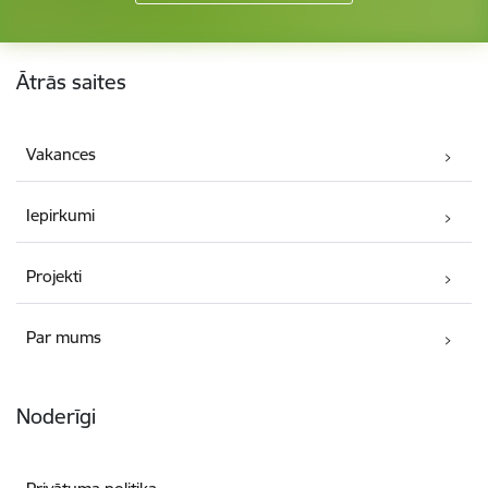
Kājene
Ātrās saites
Vakances
Iepirkumi
Projekti
Par mums
Noderīgi