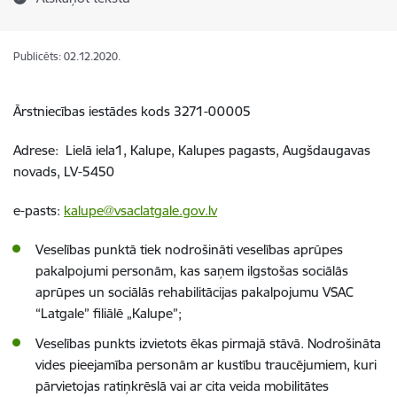
Publicēts: 02.12.2020.
Ārstniecības iestādes kods 3271-00005
Adrese: Lielā iela1, Kalupe, Kalupes pagasts, Augšdaugavas
novads, LV-5450
e-pasts:
kalupe@vsaclatgale.gov.lv
Veselības punktā tiek nodrošināti veselības aprūpes
pakalpojumi personām, kas saņem ilgstošas sociālās
aprūpes un sociālās rehabilitācijas pakalpojumu VSAC
“Latgale” filiālē „Kalupe”;
Veselības punkts izvietots ēkas pirmajā stāvā. Nodrošināta
vides pieejamība personām ar kustību traucējumiem, kuri
pārvietojas ratiņkrēslā vai ar cita veida mobilitātes