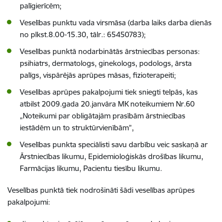
palīgierīcēm;
Veselības punktu vada virsmāsa (darba laiks darba dienās
no plkst.8.00-15.30, tālr.:
65450783
);
Veselības punktā nodarbinātās ārstniecības personas:
psihiatrs, dermatologs, ginekologs, podologs, ārsta
palīgs, vispārējās aprūpes māsas, fizioterapeiti;
Veselības aprūpes pakalpojumi tiek sniegti telpās, kas
atbilst 2009.gada 20.janvāra MK noteikumiem Nr.60
„Noteikumi par obligātajām prasībām ārstniecības
iestādēm un to struktūrvienībām”,
Veselības punkta speciālisti savu darbību veic saskaņā ar
Ārstniecības likumu, Epidemioloģiskās drošības likumu,
Farmācijas likumu, Pacientu tiesību likumu.
Veselības punktā tiek nodrošināti šādi veselības aprūpes
pakalpojumi: