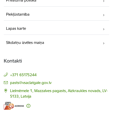
Privātuma politika
Piekļūstamība
Lapas karte
Sīkdatņu izvēles maiņa
Kontakti
+371 65175244
E-pasts:
pasts@vsaclatgale.gov.lv
Lielmēmele 1, Mazzalves pagasts, Aizkraukles novads, LV-
5133, Latvija