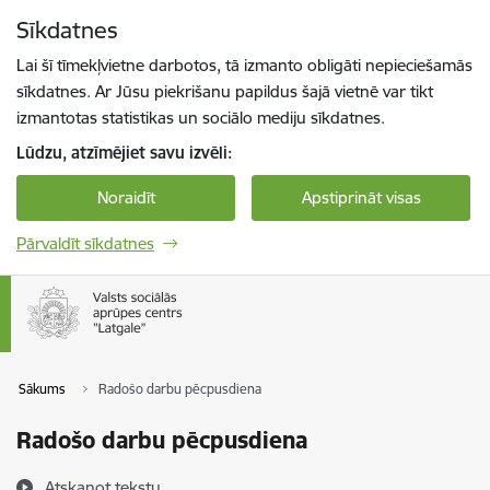
Pāriet uz lapas saturu
Sīkdatnes
Spied
lai meklētu
Enter
Lai šī tīmekļvietne darbotos, tā izmanto obligāti nepieciešamās
sīkdatnes. Ar Jūsu piekrišanu papildus šajā vietnē var tikt
izmantotas statistikas un sociālo mediju sīkdatnes.
Lūdzu, atzīmējiet savu izvēli:
Noraidīt
Apstiprināt visas
Pārvaldīt sīkdatnes
Sākums
Radošo darbu pēcpusdiena
Radošo darbu pēcpusdiena
Atskaņot tekstu