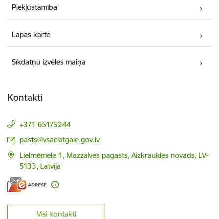
Piekļūstamība
Lapas karte
Sīkdatņu izvēles maiņa
Kontakti
+371 65175244
E-pasts:
pasts@vsaclatgale.gov.lv
Lielmēmele 1, Mazzalves pagasts, Aizkraukles novads, LV-
5133, Latvija
Visi kontakti