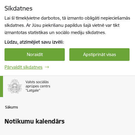
Pāriet uz lapas saturu
Sīkdatnes
Spied
lai meklētu
Enter
Lai šī tīmekļvietne darbotos, tā izmanto obligāti nepieciešamās
sīkdatnes. Ar Jūsu piekrišanu papildus šajā vietnē var tikt
izmantotas statistikas un sociālo mediju sīkdatnes.
Lūdzu, atzīmējiet savu izvēli:
Noraidīt
Apstiprināt visas
Pārvaldīt sīkdatnes
Sākums
Notikumu kalendārs