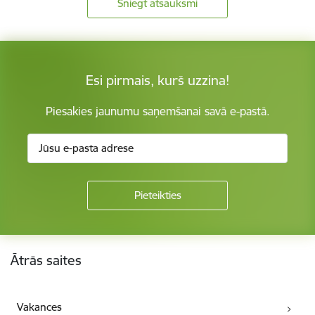
Sniegt atsauksmi
Esi pirmais, kurš uzzina!
Piesakies jaunumu saņemšanai savā e-pastā.
Kājene
Ātrās saites
Vakances