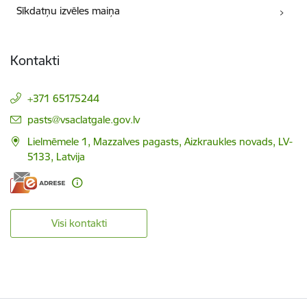
Sīkdatņu izvēles maiņa
Kontakti
+371 65175244
E-pasts:
pasts@vsaclatgale.gov.lv
Lielmēmele 1, Mazzalves pagasts, Aizkraukles novads, LV-
5133, Latvija
Visi kontakti