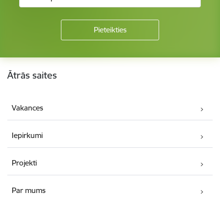
Kājene
Ātrās saites
Vakances
Iepirkumi
Projekti
Par mums