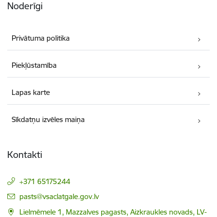
Noderīgi
Privātuma politika
Piekļūstamība
Lapas karte
Sīkdatņu izvēles maiņa
Kontakti
+371 65175244
E-pasts:
pasts@vsaclatgale.gov.lv
Lielmēmele 1, Mazzalves pagasts, Aizkraukles novads, LV-