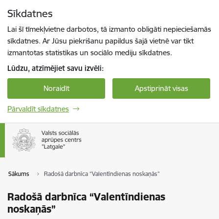
Pāriet uz lapas saturu
Sīkdatnes
Spied
lai meklētu
Enter
Lai šī tīmekļvietne darbotos, tā izmanto obligāti nepieciešamās
sīkdatnes. Ar Jūsu piekrišanu papildus šajā vietnē var tikt
izmantotas statistikas un sociālo mediju sīkdatnes.
Lūdzu, atzīmējiet savu izvēli:
Noraidīt
Apstiprināt visas
Pārvaldīt sīkdatnes
Sākums
Radošā darbnīca “Valentīndienas noskaņās”
Radošā darbnīca “Valentīndienas
noskaņās”