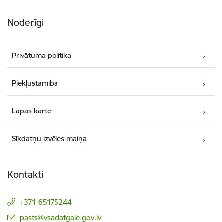
Noderīgi
Privātuma politika
Piekļūstamība
Lapas karte
Sīkdatņu izvēles maiņa
Kontakti
+371 65175244
E-pasts:
pasts@vsaclatgale.gov.lv