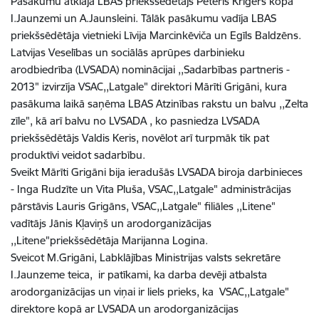
Pasākumu atklāja LBAS priekšsēdētājs Pēteris Krīgers kopā
I.Jaunzemi un A.Jaunsleini. Tālāk pasākumu vadīja LBAS
priekšsēdētāja vietnieki Līvija Marcinkēviča un Egīls Baldzēns.
Latvijas Veselības un sociālās aprūpes darbinieku
arodbiedrība (LVSADA) nominācijai ,,Sadarbības partneris -
2013" izvirzīja VSAC,,Latgale" direktori Mārīti Grigāni, kura
pasākuma laikā saņēma LBAS Atzinības rakstu un balvu ,,Zelta
zīle", kā arī balvu no LVSADA , ko pasniedza LVSADA
priekšsēdētājs Valdis Keris, novēlot arī turpmāk tik pat
produktīvi veidot sadarbību.
Sveikt Mārīti Grigāni bija ieradušās LVSADA biroja darbinieces
- Inga Rudzīte un Vita Pluša, VSAC,,Latgale" administrācijas
pārstāvis Lauris Grigāns, VSAC,,Latgale" filiāles ,,Litene"
vadītājs Jānis Kļaviņš un arodorganizācijas
,,Litene"priekšsēdētāja Marijanna Logina.
Sveicot M.Grigāni, Labklājības Ministrijas valsts sekretāre
I.Jaunzeme teica, ir patīkami, ka darba devēji atbalsta
arodorganizācijas un viņai ir liels prieks, ka VSAC,,Latgale"
direktore kopā ar LVSADA un arodorganizācijas