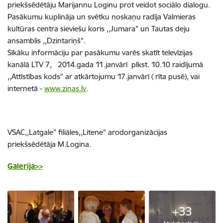
priekšsēdētāju Marijannu Loginu prot veidot sociālo dialogu.
Pasākumu kuplināja un svētku noskaņu radīja Valmieras
kultūras centra sieviešu koris ,,Jumara" un Tautas deju
ansamblis ,,Dzintariņš".
Sīkāku informāciju par pasākumu varēs skatīt televīzijas
kanālā LTV 7, 2014.gada 11.janvārī plkst. 10.10 raidījumā
,,Attīstības kods" ar atkārtojumu 17.janvārī ( rīta pusē), vai
internetā -
www.zinas.lv
.
VSAC,,Latgale" filiāles,,Litene" arodorganizācijas
priekšsēdētāja M.Logina.
Galerija>>
+33