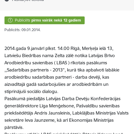
Publicēts
pirms vairāk nekā 12 gadiem
Publicēts: 09.01.2014.
2014.gada 9.janvārī plkst. 14.00 Rīgā, Merķeļa ielā 13,
Latviešu Biedrības nama Zelta zālē notika Latvijas Brīvo
Arodbiedrību savienības ( LBAS ) rīkotais pasākums
,,Sadarbības partneris - 2013", kurā tika apbalvoti labākie
arodbiedrību sadarbības partneri - darba devēji, kas
aizvadītajā gadā sadarbojušies ar arodbiedrībām un
stiprinājuši sociālo dialogu.
Pasākumā piedalījās Latvijas Darba Devēju Konfederācijas
ģenerāldirektore Līga Menģelsone, Pašvaldību savienības
priekšsēdētājs Andris Jaunsleinis, Labklājības Ministrijas Valsts
sekretāre Ieva Jaunzeme, kā arī Ekonomijas Ministrijas
pārstāvis.