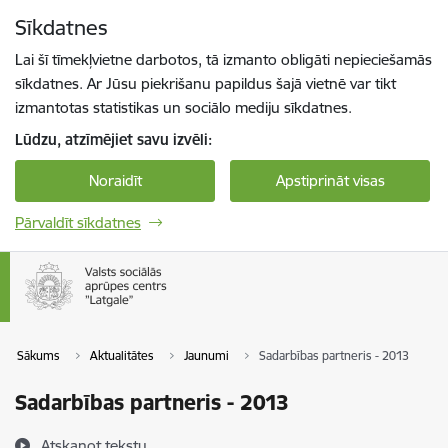
Pāriet uz lapas saturu
Sīkdatnes
Spied
lai meklētu
Enter
Lai šī tīmekļvietne darbotos, tā izmanto obligāti nepieciešamās
sīkdatnes. Ar Jūsu piekrišanu papildus šajā vietnē var tikt
izmantotas statistikas un sociālo mediju sīkdatnes.
Lūdzu, atzīmējiet savu izvēli:
Noraidīt
Apstiprināt visas
Pārvaldīt sīkdatnes
Sākums
Aktualitātes
Jaunumi
Sadarbības partneris - 2013
Sadarbības partneris - 2013
Atskaņot tekstu