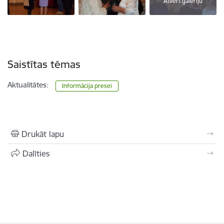
Atvērt galeriju
Saistītas tēmas
Aktualitātes:
Informācija presei
Drukāt lapu
Dalīties