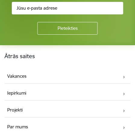
Kājene
Ātrās saites
Vakances
Iepirkumi
Projekti
Par mums