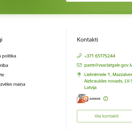
i
Kontakti
 politika
+371 65175244
E-pasts:
pasts@vsaclatgale.gov.l
mība
Lielmēmele 1, Mazzalves
te
Aizkraukles novads, LV-
izvēles maiņa
Latvija
Visi kontakti