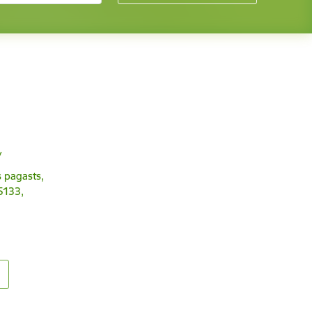
v
 pagasts,
5133,