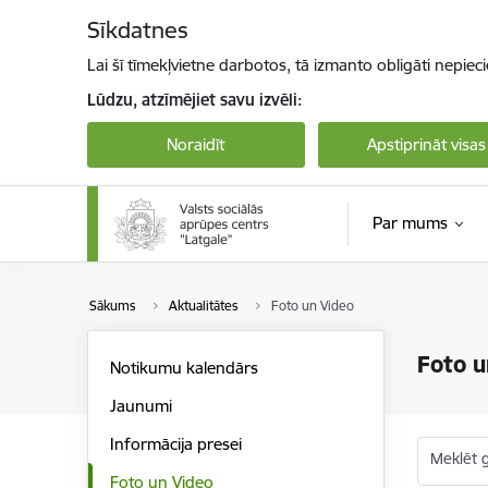
Pāriet uz lapas saturu
Sīkdatnes
Lai šī tīmekļvietne darbotos, tā izmanto obligāti nepiec
Lūdzu, atzīmējiet savu izvēli:
Noraidīt
Apstiprināt visas
Par mums
Sākums
Aktualitātes
Foto un Video
Foto u
Notikumu kalendārs
Jaunumi
Informācija presei
Meklēt g
Foto un Video