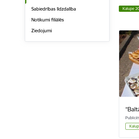
Sabiedrības līdzdalība
Kalupe 2
Notikumi filiālēs
Ziedojumi
“Balt
Publicē
Kalu