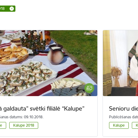
018
ā galdauta” svētki filiālē “Kalupe”
Senioru di
šanas datums: 09.10.2018.
Publicēšanas dat
pe
Kalupe 2018
Kalupe
K