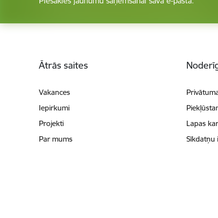
Piesakies jaunumu saņemšanai savā e-pastā.
Kājene
Ātrās saites
Noderīg
Vakances
Privātuma
Iepirkumi
Piekļūsta
Projekti
Lapas kar
Par mums
Sīkdatņu 