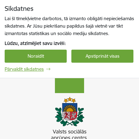
Pāriet uz lapas saturu
Sīkdatnes
Spied
lai meklētu
Enter
Lai šī tīmekļvietne darbotos, tā izmanto obligāti nepieciešamās
sīkdatnes. Ar Jūsu piekrišanu papildus šajā vietnē var tikt
izmantotas statistikas un sociālo mediju sīkdatnes.
Lūdzu, atzīmējiet savu izvēli:
Noraidīt
Apstiprināt visas
Pārvaldīt sīkdatnes
Valsts sociālās aprūpes centrs “Latgale”