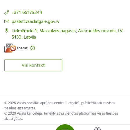
+371 65175244
E-pasts:
pasts@vsaclatgale.gov.lv
Lielmēmele 1, Mazzalves pagasts, Aizkraukles novads, LV-
5133, Latvija
Visi kontakti
© 2026 Valsts sociālās aprūpes centrs “Latgale”, publicētā satura visas
tiesības aizsargātas.
© 2020 Valsts kanceleja, Tīmekļvietņu vienotās platformas visas tiesības
aizsargātas.