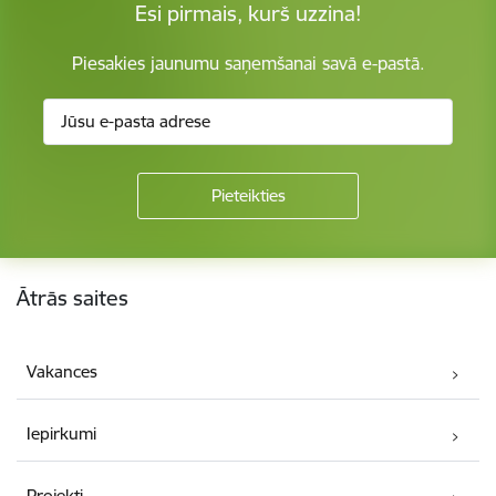
Esi pirmais, kurš uzzina!
Piesakies jaunumu saņemšanai savā e-pastā.
Kājene
Ātrās saites
Vakances
Iepirkumi
Projekti