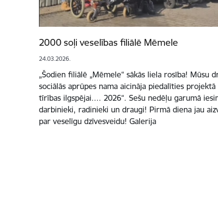
2000 soļi veselības filiālē Mēmele
24.03.2026.
„Šodien filiālē „Mēmele“ sākās liela rosība! Mūsu 
sociālās aprūpes nama aicināja piedalīties projektā
tīrības ilgspējai.... 2026“. Sešu nedēļu garumā iesi
darbinieki, radinieki un draugi! Pirmā diena jau aiz
par veselīgu dzīvesveidu! Galerija