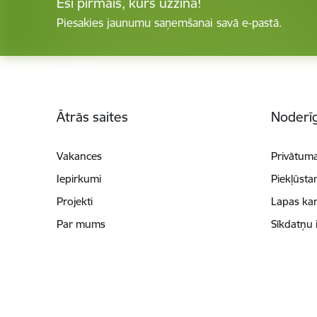
Esi pirmais, kurš uzzina!
Piesakies jaunumu saņemšanai savā e-pastā.
Kājene
Ātrās saites
Noderīg
Vakances
Privātuma
Iepirkumi
Piekļūsta
Projekti
Lapas kar
Par mums
Sīkdatņu 