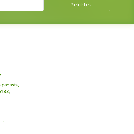
v
 pagasts,
5133,