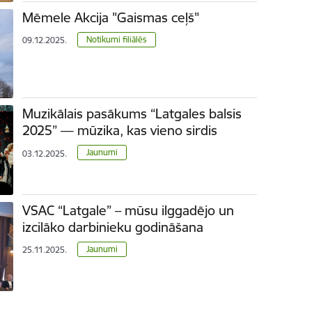
Mēmele Akcija "Gaismas ceļš"
Notikumi filiālēs
09.12.2025.
Muzikālais pasākums “Latgales balsis
2025” — mūzika, kas vieno sirdis
Jaunumi
03.12.2025.
VSAC “Latgale” – mūsu ilggadējo un
izcilāko darbinieku godināšana
Jaunumi
25.11.2025.