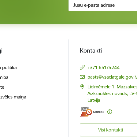
i
Kontakti
 politika
+371 65175244
E-pasts:
pasts@vsaclatgale.gov.l
mība
Lielmēmele 1, Mazzalves
te
Aizkraukles novads, LV-
izvēles maiņa
Latvija
Visi kontakti