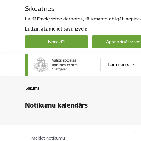
Pāriet uz lapas saturu
Sīkdatnes
Lai šī tīmekļvietne darbotos, tā izmanto obligāti nepiec
Lūdzu, atzīmējiet savu izvēli:
Noraidīt
Apstiprināt visas
Par mums
Sākums
Notikumu kalendārs
Meklēt notikumu