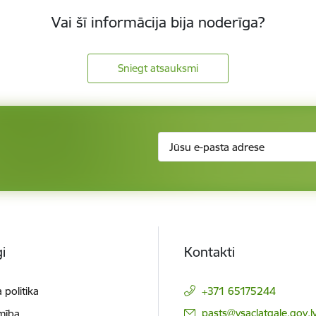
Vai šī informācija bija noderīga?
Sniegt atsauksmi
i
Kontakti
 politika
+371 65175244
E-pasts:
pasts@vsaclatgale.gov.l
mība