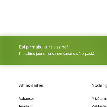
Esi pirmais, kurš uzzina!
Piesakies jaunumu saņemšanai savā e-pastā.
Kājene
Ātrās saites
Noderīg
Vakances
Privātuma
Iepirkumi
Piekļūsta