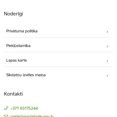
Noderīgi
Privātuma politika
Piekļūstamība
Lapas karte
Sīkdatņu izvēles maiņa
Kontakti
+371 65175244
E-pasts:
pasts@vsaclatgale.gov.lv