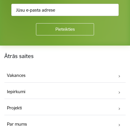
Kājene
Ātrās saites
Vakances
Iepirkumi
Projekti
Par mums