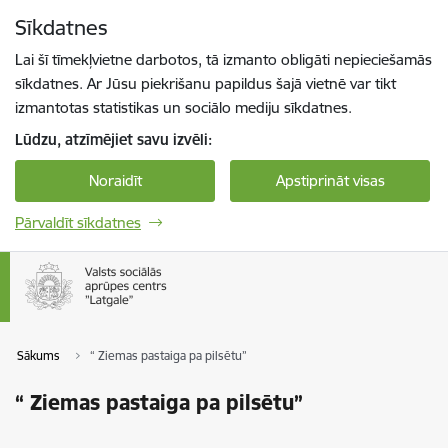
Pāriet uz lapas saturu
Sīkdatnes
Spied
lai meklētu
Enter
Lai šī tīmekļvietne darbotos, tā izmanto obligāti nepieciešamās
sīkdatnes. Ar Jūsu piekrišanu papildus šajā vietnē var tikt
izmantotas statistikas un sociālo mediju sīkdatnes.
Lūdzu, atzīmējiet savu izvēli:
Noraidīt
Apstiprināt visas
Pārvaldīt sīkdatnes
Sākums
“ Ziemas pastaiga pa pilsētu”
“ Ziemas pastaiga pa pilsētu”