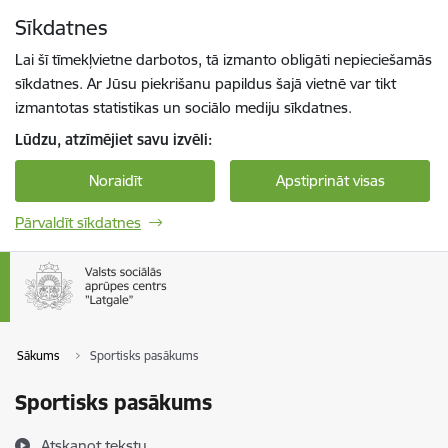
Pāriet uz lapas saturu
Sīkdatnes
Spied
lai meklētu
Enter
Lai šī tīmekļvietne darbotos, tā izmanto obligāti nepieciešamās
sīkdatnes. Ar Jūsu piekrišanu papildus šajā vietnē var tikt
izmantotas statistikas un sociālo mediju sīkdatnes.
Lūdzu, atzīmējiet savu izvēli:
Noraidīt
Apstiprināt visas
Pārvaldīt sīkdatnes
Sākums
Sportisks pasākums
Sportisks pasākums
Atskaņot tekstu