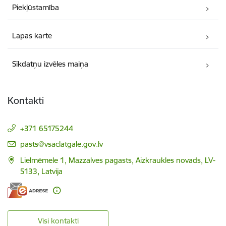
Piekļūstamība
Lapas karte
Sīkdatņu izvēles maiņa
Kontakti
+371 65175244
E-pasts:
pasts@vsaclatgale.gov.lv
Lielmēmele 1, Mazzalves pagasts, Aizkraukles novads, LV-
5133, Latvija
Visi kontakti