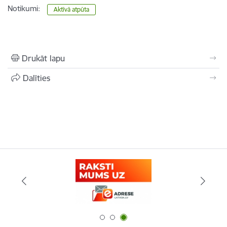
Notikumi:
Aktīvā atpūta
Drukāt lapu
Dalīties