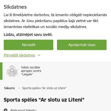
Pāriet uz lapas saturu
Sīkdatnes
Spied
lai meklētu
Enter
Lai šī tīmekļvietne darbotos, tā izmanto obligāti nepieciešamās
sīkdatnes. Ar Jūsu piekrišanu papildus šajā vietnē var tikt
izmantotas statistikas un sociālo mediju sīkdatnes.
Lūdzu, atzīmējiet savu izvēli:
Noraidīt
Apstiprināt visas
Pārvaldīt sīkdatnes
Sākums
Sporta spēles “Ar slotu uz Liteni”
Sporta spēles “Ar slotu uz Liteni”
Atskaņot tekstu