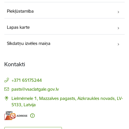
Piekļūstamība
Lapas karte
Sīkdatņu izvēles maiņa
Kontakti
+371 65175244
E-pasts:
pasts@vsaclatgale.gov.lv
Lielmēmele 1, Mazzalves pagasts, Aizkraukles novads, LV-
5133, Latvija