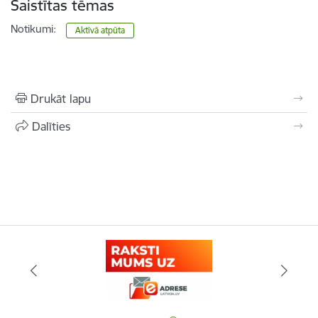
Saistītas tēmas
Notikumi:
Aktīvā atpūta
Drukāt lapu
Dalīties