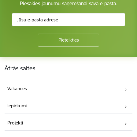
Piesakies jaunumu saņemšanai savā e-pastā.
Kājene
Ātrās saites
Vakances
Iepirkumi
Projekti