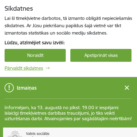
Pāriet uz lapas saturu
Sīkdatnes
Spied
lai meklētu
Enter
Lai šī tīmekļvietne darbotos, tā izmanto obligāti nepieciešamās
sīkdatnes. Ar Jūsu piekrišanu papildus šajā vietnē var tikt
izmantotas statistikas un sociālo mediju sīkdatnes.
Lūdzu, atzīmējiet savu izvēli:
Noraidīt
Apstiprināt visas
Pārvaldīt sīkdatnes
Izmaiņas
Informējam, ka 13. augustā no plkst. 19.00 ir iespējami
īslaicīgi tīmekļvietnes darbības traucējumi, jo tiks veikti
uzturēšanas darbi. Atvainojamies par sagādātajām neērtībām!