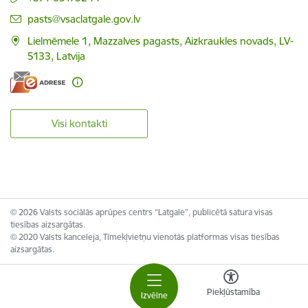
E-pasts:
pasts@vsaclatgale.gov.lv
Lielmēmele 1, Mazzalves pagasts, Aizkraukles novads, LV-
5133, Latvija
Visi kontakti
© 2026 Valsts sociālās aprūpes centrs “Latgale”, publicētā satura visas
tiesības aizsargātas.
© 2020 Valsts kanceleja, Tīmekļvietņu vienotās platformas visas tiesības
aizsargātas.
Piekļūstamība
Izvēlne