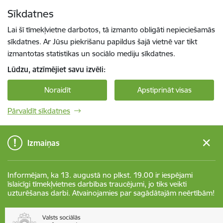
Pāriet uz lapas saturu
Sīkdatnes
Spied
lai meklētu
Enter
Lai šī tīmekļvietne darbotos, tā izmanto obligāti nepieciešamās
sīkdatnes. Ar Jūsu piekrišanu papildus šajā vietnē var tikt
izmantotas statistikas un sociālo mediju sīkdatnes.
Lūdzu, atzīmējiet savu izvēli:
Noraidīt
Apstiprināt visas
Pārvaldīt sīkdatnes
Izmaiņas
Informējam, ka 13. augustā no plkst. 19.00 ir iespējami
īslaicīgi tīmekļvietnes darbības traucējumi, jo tiks veikti
uzturēšanas darbi. Atvainojamies par sagādātajām neērtībām!