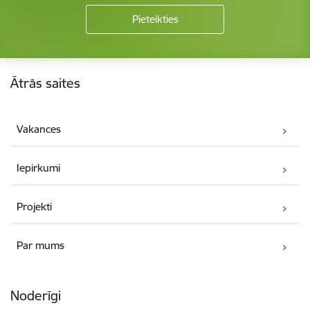
Kājene
Ātrās saites
Vakances
Iepirkumi
Projekti
Par mums
Noderīgi