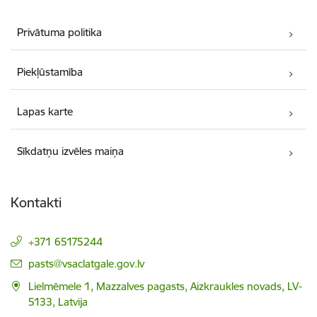
Privātuma politika
Piekļūstamība
Lapas karte
Sīkdatņu izvēles maiņa
Kontakti
+371 65175244
E-pasts:
pasts@vsaclatgale.gov.lv
Lielmēmele 1, Mazzalves pagasts, Aizkraukles novads, LV-
5133, Latvija