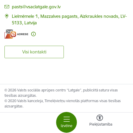
E-pasts:
pasts@vsaclatgale.gov.lv
Lielmēmele 1, Mazzalves pagasts, Aizkraukles novads, LV-
5133, Latvija
Visi kontakti
© 2026 Valsts sociālās aprūpes centrs “Latgale”, publicētā satura visas
tiesības aizsargātas.
© 2020 Valsts kanceleja, Tīmekļvietņu vienotās platformas visas tiesības
aizsargātas.
Piekļūstamība
Izvēlne