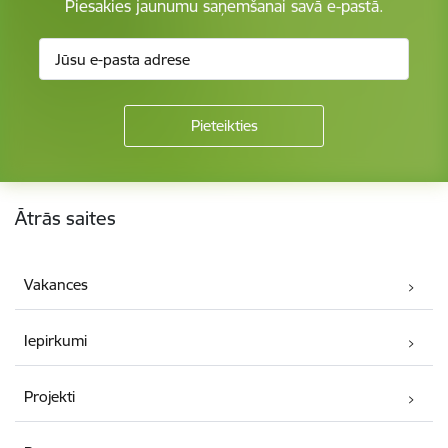
Piesakies jaunumu saņemšanai savā e-pastā.
Kājene
Ātrās saites
Vakances
Iepirkumi
Projekti