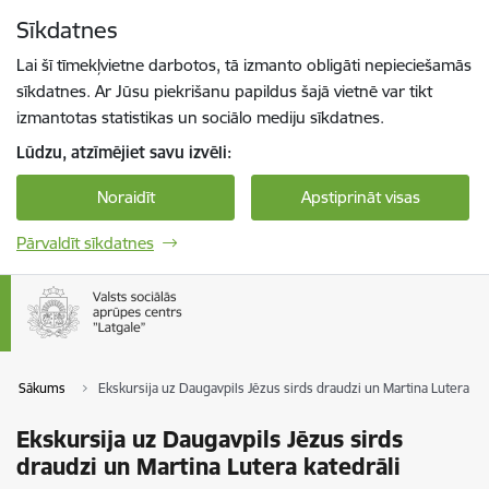
Pāriet uz lapas saturu
Sīkdatnes
Spied
lai meklētu
Enter
Lai šī tīmekļvietne darbotos, tā izmanto obligāti nepieciešamās
sīkdatnes. Ar Jūsu piekrišanu papildus šajā vietnē var tikt
izmantotas statistikas un sociālo mediju sīkdatnes.
Lūdzu, atzīmējiet savu izvēli:
Noraidīt
Apstiprināt visas
Pārvaldīt sīkdatnes
Sākums
Ekskursija uz Daugavpils Jēzus sirds draudzi un Martina Lutera kat
Ekskursija uz Daugavpils Jēzus sirds
draudzi un Martina Lutera katedrāli