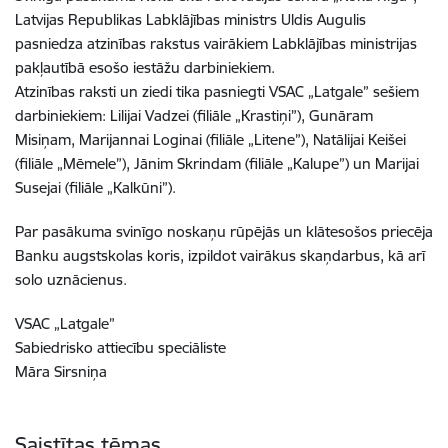
Latvijas Republikas Labklājības ministrs Uldis Augulis
pasniedza atzinības rakstus vairākiem Labklājības ministrijas
pakļautībā esošo iestāžu darbiniekiem.
Atzinības raksti un ziedi tika pasniegti VSAC „Latgale” sešiem
darbiniekiem: Lilijai Vadzei (filiāle „Krastiņi”), Gunāram
Misiņam, Marijannai Loginai (filiāle „Litene”), Natālijai Keišei
(filiāle „Mēmele”), Jānim Skrindam (filiāle „Kalupe”) un Marijai
Susejai (filiāle „Kalkūni”).
Par pasākuma svinīgo noskaņu rūpējās un klātesošos priecēja
Banku augstskolas koris, izpildot vairākus skaņdarbus, kā arī
solo uznācienus.
VSAC „Latgale”
Sabiedrisko attiecību speciāliste
Māra Sirsniņa
Saistītas tēmas