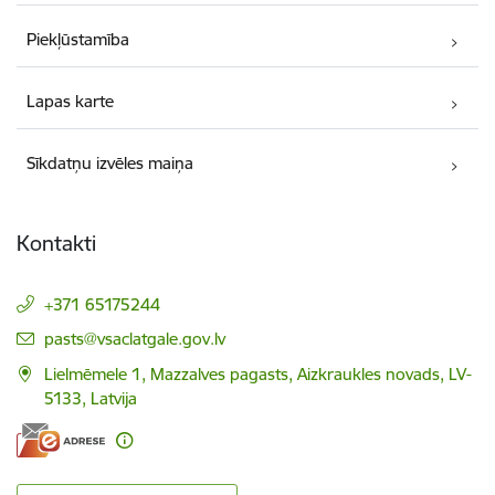
Piekļūstamība
Lapas karte
Sīkdatņu izvēles maiņa
Kontakti
+371 65175244
E-pasts:
pasts@vsaclatgale.gov.lv
Lielmēmele 1, Mazzalves pagasts, Aizkraukles novads, LV-
5133, Latvija