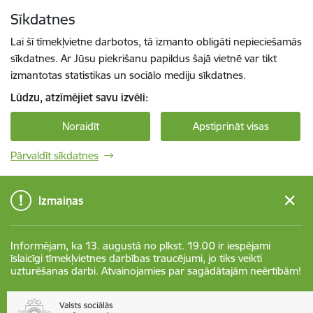
Pāriet uz lapas saturu
Sīkdatnes
Spied
lai meklētu
Enter
Lai šī tīmekļvietne darbotos, tā izmanto obligāti nepieciešamās
sīkdatnes. Ar Jūsu piekrišanu papildus šajā vietnē var tikt
izmantotas statistikas un sociālo mediju sīkdatnes.
Lūdzu, atzīmējiet savu izvēli:
Noraidīt
Apstiprināt visas
Pārvaldīt sīkdatnes
Izmaiņas
Informējam, ka 13. augustā no plkst. 19.00 ir iespējami
īslaicīgi tīmekļvietnes darbības traucējumi, jo tiks veikti
uzturēšanas darbi. Atvainojamies par sagādātajām neērtībām!