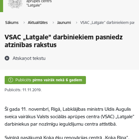
Sākums
Aktualitātes
Jaunumi
VSAC „Latgale” darbiniekiem pasni
VSAC „Latgale” darbiniekiem pasniedz
atzinības rakstus
Atskaņot tekstu
Publicēts
pirms vairāk nekā 6 gadiem
Publicēts: 11.11.2019.
Šī gada 11. novembrī, Rīgā, Labklājības ministrs Uldis Augulis
sveica vairākus Valsts sociālās aprūpes centra (VSAC) „Latgale”
darbiniekus par nozīmīgu ieguldījumu centra attīstībā.
Svinīgā pasākumā Koka ēku renovācijas centrā „Koka Rīga”,