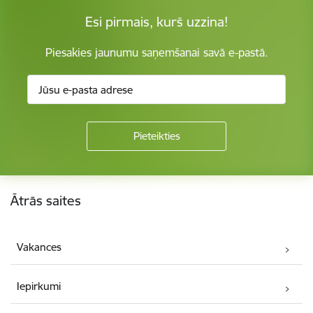
Esi pirmais, kurš uzzina!
Piesakies jaunumu saņemšanai savā e-pastā.
Kājene
Ātrās saites
Vakances
Iepirkumi