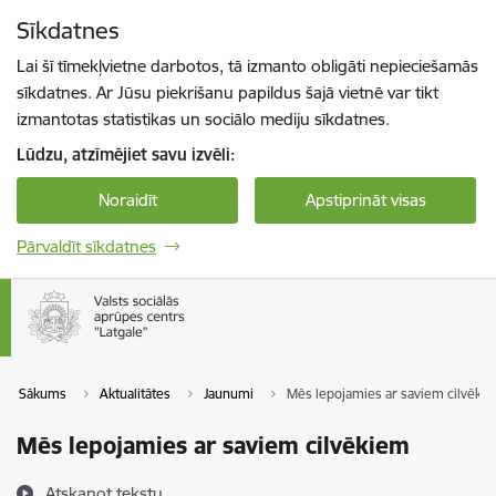
Pāriet uz lapas saturu
Sīkdatnes
Spied
lai meklētu
Enter
Lai šī tīmekļvietne darbotos, tā izmanto obligāti nepieciešamās
sīkdatnes. Ar Jūsu piekrišanu papildus šajā vietnē var tikt
izmantotas statistikas un sociālo mediju sīkdatnes.
Lūdzu, atzīmējiet savu izvēli:
Noraidīt
Apstiprināt visas
Pārvaldīt sīkdatnes
Sākums
Aktualitātes
Jaunumi
Mēs lepojamies ar saviem cilvēki
Mēs lepojamies ar saviem cilvēkiem
Atskaņot tekstu