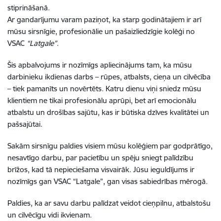
stiprināšanā.
Ar gandarījumu varam paziņot, ka starp godinātajiem ir arī
mūsu sirsnīgie, profesionālie un pašaizliedzīgie kolēģi no
VSAC
“Latgale”
.
Šis apbalvojums ir nozīmīgs apliecinājums tam, ka mūsu
darbinieku ikdienas darbs – rūpes, atbalsts, cieņa un cilvēcība
– tiek pamanīts un novērtēts. Katru dienu viņi sniedz mūsu
klientiem ne tikai profesionālu aprūpi, bet arī emocionālu
atbalstu un drošības sajūtu, kas ir būtiska dzīves kvalitātei un
pašsajūtai.
Sakām sirsnīgu paldies visiem mūsu kolēģiem par godprātīgo,
nesavtīgo darbu, par pacietību un spēju sniegt palīdzību
brīžos, kad tā nepieciešama visvairāk. Jūsu ieguldījums ir
nozīmīgs gan VSAC “Latgale”, gan visas sabiedrības mērogā.
Paldies, ka ar savu darbu palīdzat veidot cieņpilnu, atbalstošu
un cilvēcīgu vidi ikvienam.