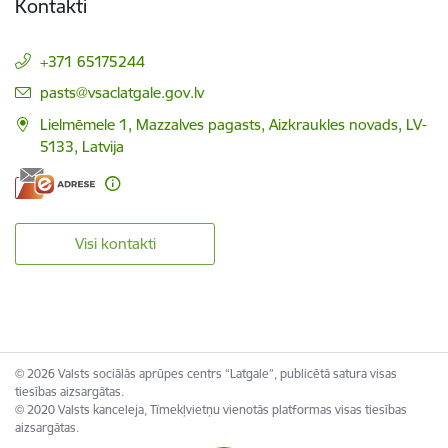
Kontakti
+371 65175244
E-pasts:
pasts@vsaclatgale.gov.lv
Lielmēmele 1, Mazzalves pagasts, Aizkraukles novads, LV-
5133, Latvija
Visi kontakti
© 2026 Valsts sociālās aprūpes centrs “Latgale”, publicētā satura visas
tiesības aizsargātas.
© 2020 Valsts kanceleja, Tīmekļvietņu vienotās platformas visas tiesības
aizsargātas.