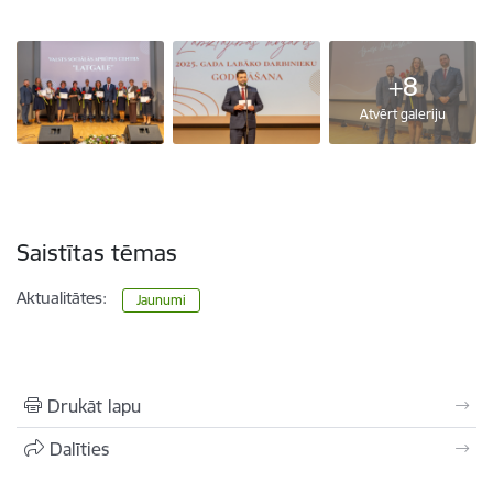
+8
Atvērt galeriju
Saistītas tēmas
Aktualitātes:
Jaunumi
Drukāt lapu
Dalīties