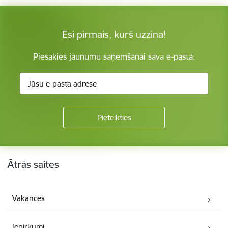
Esi pirmais, kurš uzzina!
Piesakies jaunumu saņemšanai savā e-pastā.
Kājene
Ātrās saites
Vakances
Iepirkumi