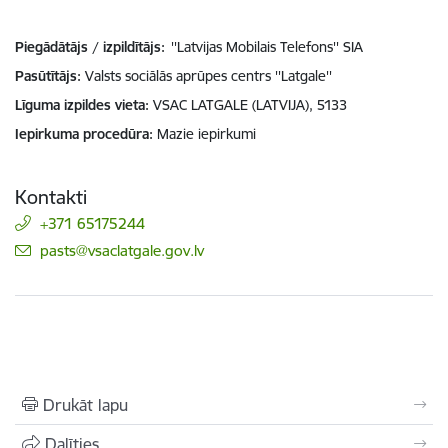
Piegādātājs / izpildītājs:
''Latvijas Mobilais Telefons'' SIA
Pasūtītājs
Valsts sociālās aprūpes centrs ''Latgale''
Līguma izpildes vieta
VSAC LATGALE (LATVIJA), 5133
Iepirkuma procedūra
Mazie iepirkumi
Kontakti
+371 65175244
E-pasts:
pasts@vsaclatgale.gov.lv
Drukāt lapu
Dalīties