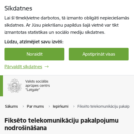
Pāriet uz lapas saturu
Sīkdatnes
Spied
lai meklētu
Enter
Lai šī tīmekļvietne darbotos, tā izmanto obligāti nepieciešamās
sīkdatnes. Ar Jūsu piekrišanu papildus šajā vietnē var tikt
izmantotas statistikas un sociālo mediju sīkdatnes.
Lūdzu, atzīmējiet savu izvēli:
Noraidīt
Apstiprināt visas
Pārvaldīt sīkdatnes
Sākums
Par mums
Iepirkumi
Fiksēto telekomunikāciju pakalpo
Fiksēto telekomunikāciju pakalpojumu
nodrošināšana