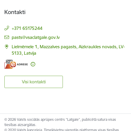
Kontakti
+371 65175244
E-pasts:
pasts@vsaclatgale.gov.lv
Lielmēmele 1, Mazzalves pagasts, Aizkraukles novads, LV-
5133, Latvija
Visi kontakti
© 2026 Valsts sociālās aprūpes centrs “Latgale”, publicētā satura visas
tiesības aizsargātas.
© 2020 Valsts kanceleja, Tīmekļvietņu vienotās platformas visas tiesības