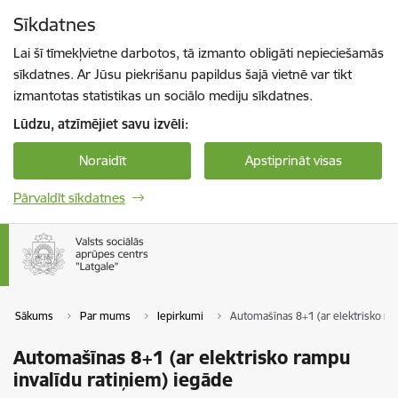
Pāriet uz lapas saturu
Sīkdatnes
Spied
lai meklētu
Enter
Lai šī tīmekļvietne darbotos, tā izmanto obligāti nepieciešamās
sīkdatnes. Ar Jūsu piekrišanu papildus šajā vietnē var tikt
izmantotas statistikas un sociālo mediju sīkdatnes.
Lūdzu, atzīmējiet savu izvēli:
Noraidīt
Apstiprināt visas
Pārvaldīt sīkdatnes
Sākums
Par mums
Iepirkumi
Automašīnas 8+1 (ar elektrisko ra
Automašīnas 8+1 (ar elektrisko rampu
invalīdu ratiņiem) iegāde