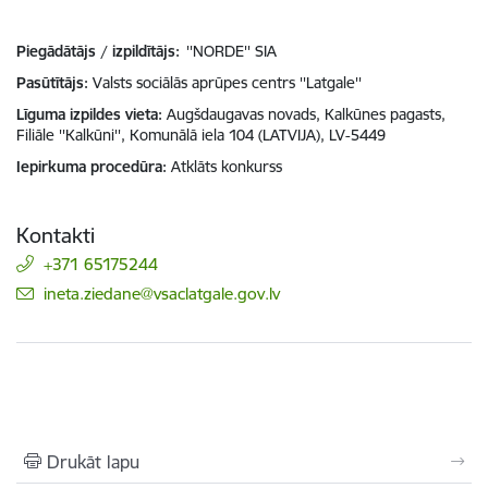
Piegādātājs / izpildītājs:
''NORDE'' SIA
Pasūtītājs
Valsts sociālās aprūpes centrs ''Latgale''
Līguma izpildes vieta
Augšdaugavas novads, Kalkūnes pagasts,
Filiāle ''Kalkūni'', Komunālā iela 104 (LATVIJA), LV-5449
Iepirkuma procedūra
Atklāts konkurss
Kontakti
+371 65175244
E-pasts:
ineta.ziedane@vsaclatgale.gov.lv
Drukāt lapu