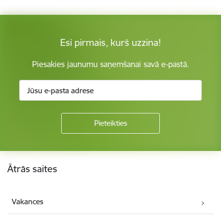
Esi pirmais, kurš uzzina!
Piesakies jaunumu saņemšanai savā e-pastā.
Kājene
Ātrās saites
Vakances