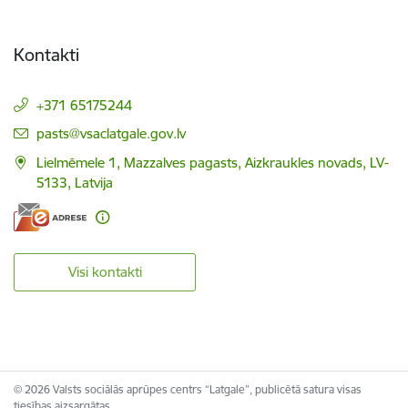
Kontakti
+371 65175244
E-pasts:
pasts@vsaclatgale.gov.lv
Lielmēmele 1, Mazzalves pagasts, Aizkraukles novads, LV-
5133, Latvija
Visi kontakti
© 2026 Valsts sociālās aprūpes centrs “Latgale”, publicētā satura visas
tiesības aizsargātas.