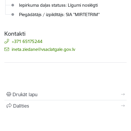
Iepirkuma daļas statuss: Līgumi noslēgti
Piegādātājs / izpildītājs: SIA ''MIRTETRIM''
Kontakti
+371 65175244
E-pasts:
ineta.ziedane@vsaclatgale.gov.lv
Drukāt lapu
Dalīties