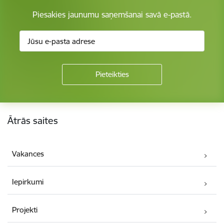
Piesakies jaunumu saņemšanai savā e-pastā.
Kājene
Ātrās saites
Vakances
Iepirkumi
Projekti