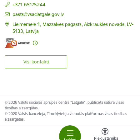
+371 65175244
E-pasts:
pasts@vsaclatgale.gov.lv
Lielmēmele 1, Mazzalves pagasts, Aizkraukles novads, LV-
5133, Latvija
Visi kontakti
© 2026 Valsts sociālās aprūpes centrs “Latgale”, publicētā satura visas
tiesības aizsargātas.
© 2020 Valsts kanceleja, Tīmekļvietņu vienotās platformas visas tiesības
aizsargātas.
Piekļūstamība
Izvēlne