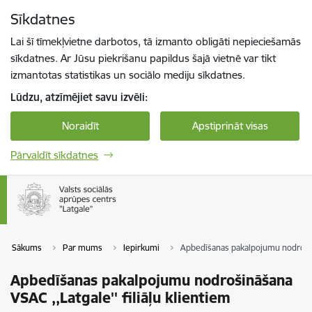
Pāriet uz lapas saturu
Sīkdatnes
Spied
lai meklētu
Enter
Lai šī tīmekļvietne darbotos, tā izmanto obligāti nepieciešamās
sīkdatnes. Ar Jūsu piekrišanu papildus šajā vietnē var tikt
izmantotas statistikas un sociālo mediju sīkdatnes.
Lūdzu, atzīmējiet savu izvēli:
Noraidīt
Apstiprināt visas
Pārvaldīt sīkdatnes
Sākums
Par mums
Iepirkumi
Apbedīšanas pakalpojumu nodrošināš
Apbedīšanas pakalpojumu nodrošināšana
VSAC ,,Latgale'' filiāļu klientiem