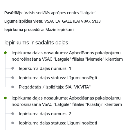
Pasūtītājs
Valsts sociālās aprūpes centrs ''Latgale''
Līguma izpildes vieta
VSAC LATGALE (LATVIJA), 5133
Iepirkuma procedūra
Mazie iepirkumi
Iepirkums ir sadalīts daļās:
Iepirkuma daļas nosaukums: Apbedīšanas pakalpojumu
nodrošināšana VSAC ''Latgale'' filiāles ''Mēmele'' klientiem
Iepirkuma daļas numurs: 1
Iepirkuma daļas statuss: Līgumi noslēgti
Piegādātājs / izpildītājs: SIA ''VK VITA''
Iepirkuma daļas nosaukums: Apbedīšanas pakalpojumu
nodrošināšana VSAC ''Latgale'' filiāles ''Krastiņi'' klientiem
Iepirkuma daļas numurs: 2
Iepirkuma daļas statuss: Līgumi noslēgti