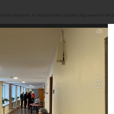
iešamās sīkdatnes. Ar Jūsu piekrišanu papildus šajā vietnē var tikt i
Pārvaldīt sīkdatnes
Pakalpojumi
Aktualitātes
Datu apstrāde
Kontak