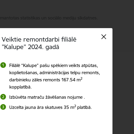
zmantotas statistikas un sociālo mediju sīkdatnes.
Veiktie remontdarbi filiālē
"Kalupe" 2024. gadā
ti
Filiālē “Kalupe” pašu spēkiem veikts atpūtas,
Meklēt
Piekļūstamība
koplietošanas, administrācijas telpu remonts,
2
darbinieku zāles remonts 167.54 m
kopplatībā.
Izbūvēta matraču žāvēšanas nojume .
2
Uzcelta jauna āra skatuves 35 m
platībā.