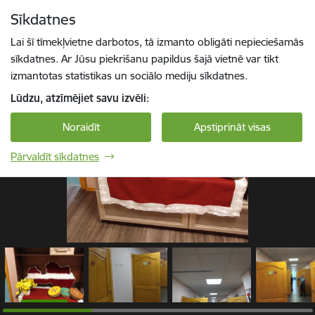
Pāriet uz lapas saturu
Sīkdatnes
1 / 13
Spied
lai meklētu
Enter
Lai šī tīmekļvietne darbotos, tā izmanto obligāti nepieciešamās
sīkdatnes. Ar Jūsu piekrišanu papildus šajā vietnē var tikt
izmantotas statistikas un sociālo mediju sīkdatnes.
Lūdzu, atzīmējiet savu izvēli:
Noraidīt
Apstiprināt visas
Pārvaldīt sīkdatnes