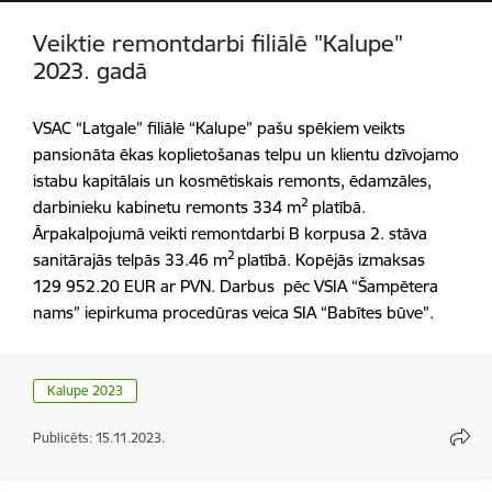
Veiktie remontdarbi filiālē "Kalupe"
2023. gadā
VSAC “Latgale” filiālē “Kalupe” pašu spēkiem veikts
pansionāta ēkas koplietošanas telpu un klientu dzīvojamo
istabu kapitālais un kosmētiskais remonts, ēdamzāles,
2
darbinieku kabinetu remonts 334 m
platībā.
Ārpakalpojumā veikti remontdarbi B korpusa 2. stāva
2
sanitārajās telpās 33.46 m
platībā. Kopējās izmaksas
129 952.20 EUR ar PVN.
Darbus pēc VSIA “Šampētera
nams” iepirkuma procedūras veica SIA “Babītes būve”.
Kalupe 2023
Publicēts: 15.11.2023.