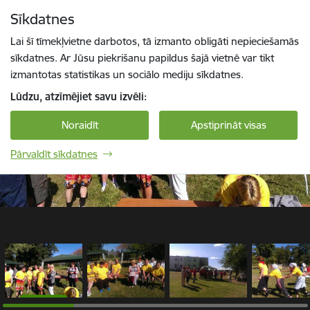
Pāriet uz lapas saturu
Sīkdatnes
1 / 16
Spied
lai meklētu
Enter
Lai šī tīmekļvietne darbotos, tā izmanto obligāti nepieciešamās
sīkdatnes. Ar Jūsu piekrišanu papildus šajā vietnē var tikt
izmantotas statistikas un sociālo mediju sīkdatnes.
Lūdzu, atzīmējiet savu izvēli:
Noraidīt
Apstiprināt visas
Pārvaldīt sīkdatnes