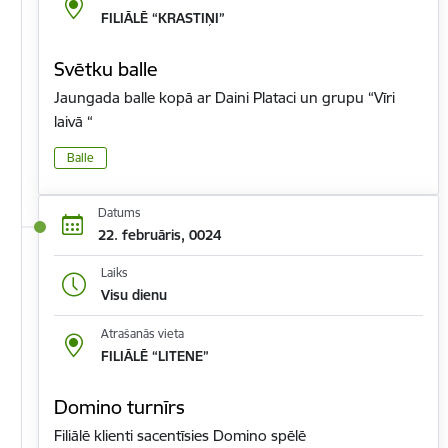
FILIĀLĒ “KRASTIŅI”
Svētku balle
Jaungada balle kopā ar Daini Plataci un grupu “Vīri
laivā “
Balle
Datums
22. februāris, 0024
Laiks
Visu dienu
Atrašanās vieta
FILIĀLĒ “LITENE”
Domino turnīrs
Filiālē klienti sacentīsies Domino spēlē