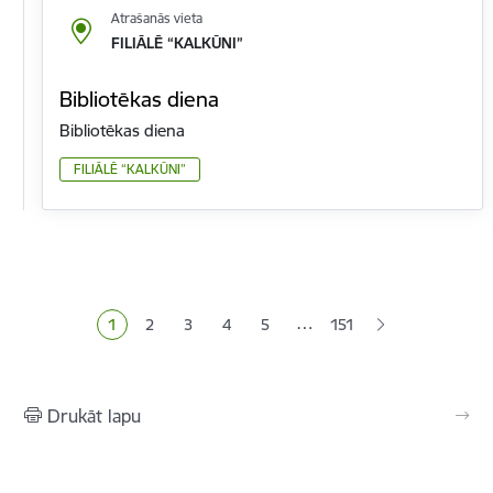
Atrašanās vieta
FILIĀLĒ “KALKŪNI”
Bibliotēkas diena
Bibliotēkas diena
FILIĀLĒ “KALKŪNI”
Lapošana
…
1
2
3
4
5
151
Pašreizējā lapa
Lapa
Lapa
Lapa
Lapa
Drukāt lapu