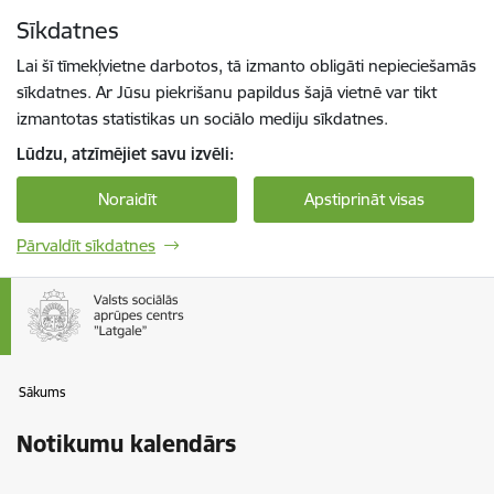
Pāriet uz lapas saturu
Sīkdatnes
Spied
lai meklētu
Enter
Lai šī tīmekļvietne darbotos, tā izmanto obligāti nepieciešamās
sīkdatnes. Ar Jūsu piekrišanu papildus šajā vietnē var tikt
izmantotas statistikas un sociālo mediju sīkdatnes.
Lūdzu, atzīmējiet savu izvēli:
Noraidīt
Apstiprināt visas
Pārvaldīt sīkdatnes
Sākums
Notikumu kalendārs