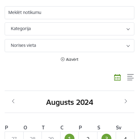
Meklēt notikumu
Kategorija
Norises vieta
Aizvērt
Augusts 2024
P
O
T
C
P
S
Sv
1
3
27
28
29
2
4