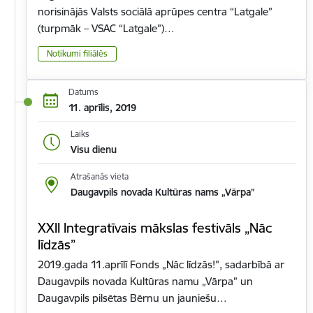
norisinājās Valsts sociālā aprūpes centra “Latgale”
(turpmāk – VSAC “Latgale”)…
Notikumi filiālēs
Datums
11. aprīlis, 2019
Laiks
Visu dienu
Atrašanās vieta
Daugavpils novada Kultūras nams „Vārpa”
XXII Integratīvais mākslas festivāls „Nāc
līdzās”
2019.gada 11.aprīlī Fonds „Nāc līdzās!”, sadarbībā ar
Daugavpils novada Kultūras namu „Vārpa” un
Daugavpils pilsētas Bērnu un jauniešu…