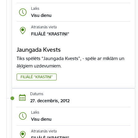
Laiks
Visu dienu
Atrašanās vieta
FILIĀLĒ “KRASTIŅI”
Jaungada Kvests
Tiks spēlēts “Jaungada Kvests”, - spēle ar mīklām un
āķīgiem uzdevumiem.
FILIĀLĒ “KRASTIŅI”
Datums
27. decembris, 2012
Laiks
Visu dienu
Atrašanās vieta
FILIĀLĒ “KRASTIŅI”