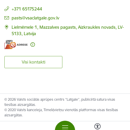
+371 65175244
E-pasts:
pasts@vsaclatgale.gov.lv
Lielmēmele 1, Mazzalves pagasts, Aizkraukles novads, LV-
5133, Latvija
Visi kontakti
© 2026 Valsts sociālās aprūpes centrs “Latgale”, publicētā satura visas
tiesības aizsargātas.
© 2020 Valsts kanceleja, Tīmekļvietņu vienotās platformas visas tiesības
aizsargātas.