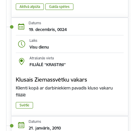
Aktīvā atpūta
Galda spēles
Datums
19. decembris, 0024
Laiks
Visu dienu
Atrašanās vieta
FILIĀLĒ “KRASTIŅI”
Klusais Ziemassvētku vakars
Klienti kopā ar darbiniekiem pavadīs kluso vakaru
filiālē
Svētki
Datums
21. janvāris, 2010