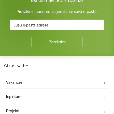
Esi pirmais, kurš uzzina!
Piesakies jaunumu saņemšanai savā e-pastā.
Kājene
Ātrās saites
Vakances
Iepirkumi
Projekti