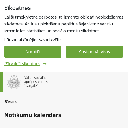
Pāriet uz lapas saturu
Sīkdatnes
Spied
lai meklētu
Enter
Lai šī tīmekļvietne darbotos, tā izmanto obligāti nepieciešamās
sīkdatnes. Ar Jūsu piekrišanu papildus šajā vietnē var tikt
izmantotas statistikas un sociālo mediju sīkdatnes.
Lūdzu, atzīmējiet savu izvēli:
Noraidīt
Apstiprināt visas
Pārvaldīt sīkdatnes
Sākums
Notikumu kalendārs