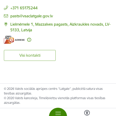
+371 65175244
E-pasts:
pasts@vsaclatgale.gov.lv
Lielmēmele 1, Mazzalves pagasts, Aizkraukles novads, LV-
5133, Latvija
Visi kontakti
© 2026 Valsts sociālās aprūpes centrs “Latgale”, publicētā satura visas
tiesības aizsargātas.
© 2020 Valsts kanceleja, Tīmekļvietņu vienotās platformas visas tiesības
aizsargātas.