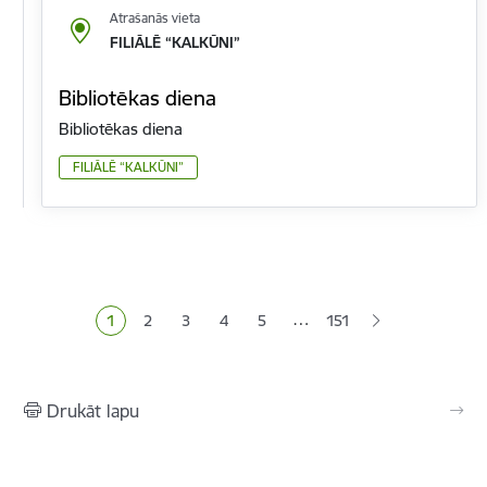
Atrašanās vieta
FILIĀLĒ “KALKŪNI”
Bibliotēkas diena
Bibliotēkas diena
FILIĀLĒ “KALKŪNI”
Lapošana
…
1
2
3
4
5
151
Pašreizējā lapa
Lapa
Lapa
Lapa
Lapa
Drukāt lapu