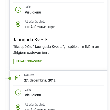
Laiks
Visu dienu
Atrašanās vieta
FILIĀLĒ “KRASTIŅI”
Jaungada Kvests
Tiks spēlēts “Jaungada Kvests”, - spēle ar mīklām un
āķīgiem uzdevumiem.
FILIĀLĒ “KRASTIŅI”
Datums
27. decembris, 2012
Laiks
Visu dienu
Atrašanās vieta
FILIĀLĒ “KRASTIŅI”