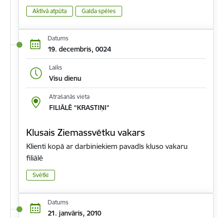
Aktīvā atpūta
Galda spēles
Datums
19. decembris, 0024
Laiks
Visu dienu
Atrašanās vieta
FILIĀLĒ “KRASTIŅI”
Klusais Ziemassvētku vakars
Klienti kopā ar darbiniekiem pavadīs kluso vakaru
filiālē
Svētki
Datums
21. janvāris, 2010