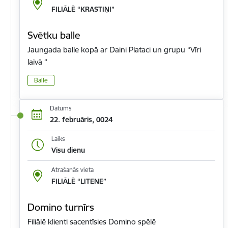
FILIĀLĒ “KRASTIŅI”
Svētku balle
Jaungada balle kopā ar Daini Plataci un grupu “Vīri
laivā “
Balle
Datums
22. februāris, 0024
Laiks
Visu dienu
Atrašanās vieta
FILIĀLĒ “LITENE”
Domino turnīrs
Filiālē klienti sacentīsies Domino spēlē