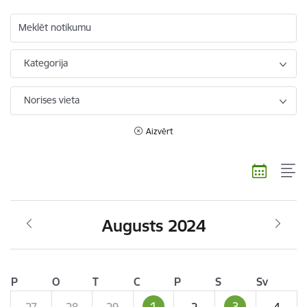
Meklēt notikumu
Kategorija
Norises vieta
Aizvērt
Augusts 2024
P
O
T
C
P
S
Sv
1
3
27
28
29
2
4