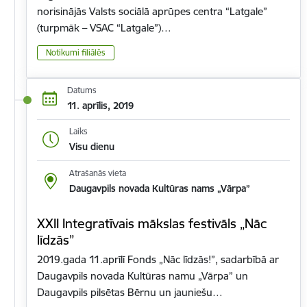
norisinājās Valsts sociālā aprūpes centra “Latgale”
(turpmāk – VSAC “Latgale”)…
Notikumi filiālēs
Datums
11. aprīlis, 2019
Laiks
Visu dienu
Atrašanās vieta
Daugavpils novada Kultūras nams „Vārpa”
XXII Integratīvais mākslas festivāls „Nāc
līdzās”
2019.gada 11.aprīlī Fonds „Nāc līdzās!”, sadarbībā ar
Daugavpils novada Kultūras namu „Vārpa” un
Daugavpils pilsētas Bērnu un jauniešu…