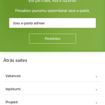
Esi pirmais, kurš uzzina!
Piesakies jaunumu saņemšanai savā e-pastā.
Kājene
Ātrās saites
Vakances
Iepirkumi
Projekti