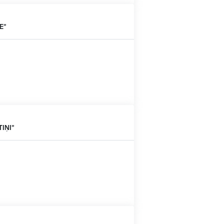
E”
TIŅI”