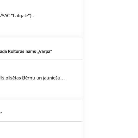
 VSAC “Latgale”)…
ada Kultūras nams „Vārpa”
ils pilsētas Bērnu un jauniešu…
e”