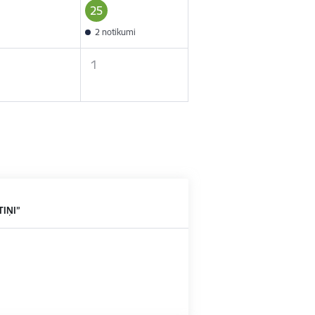
25
2 notikumi
1
TIŅI”