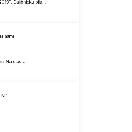
 2019”. Dalībnieku bija…
ras nams
eizi Neretas…
ŪNI”