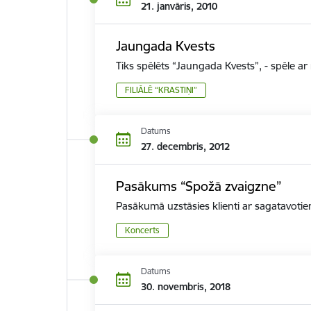
21. janvāris, 2010
Jaungada Kvests
Tiks spēlēts “Jaungada Kvests”, - spēle 
FILIĀLĒ “KRASTIŅI”
Datums
27. decembris, 2012
Pasākums “Spožā zvaigzne”
Pasākumā uzstāsies klienti ar sagatavoti
Koncerts
Datums
30. novembris, 2018