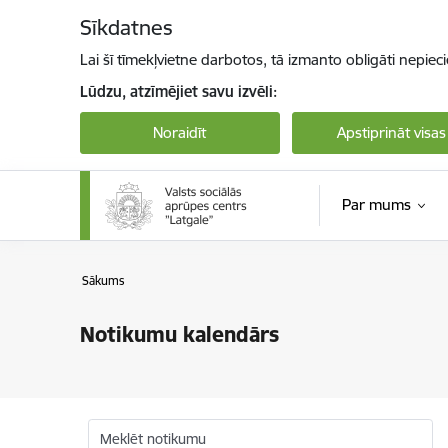
Pāriet uz lapas saturu
Sīkdatnes
Lai šī tīmekļvietne darbotos, tā izmanto obligāti nepiec
Lūdzu, atzīmējiet savu izvēli:
Noraidīt
Apstiprināt visas
Par mums
Sākums
Notikumu kalendārs
Meklēt notikumu