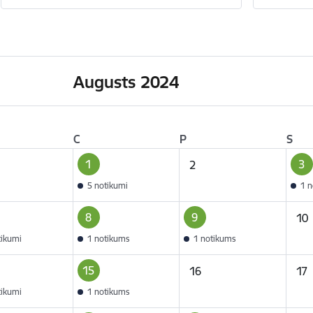
Augusts 2024
C
P
S
1
3
2
5 notikumi
1 n
8
9
10
tikumi
1 notikums
1 notikums
15
16
17
tikumi
1 notikums