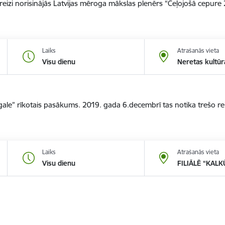
5 reizi norisinājās Latvijas mēroga mākslas plenērs “Ceļojošā cepure
Laiks
Atrašanās vieta
Visu dienu
Neretas kultū
atgale” rīkotais pasākums. 2019. gada 6.decembrī tas notika trešo r
Laiks
Atrašanās vieta
Visu dienu
FILIĀLĒ “KALK