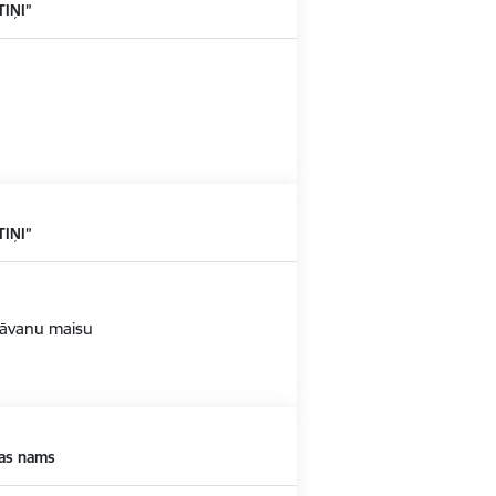
TIŅI”
TIŅI”
 dāvanu maisu
ras nams