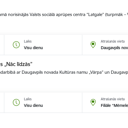
mā norisinājās Valsts sociālā aprūpes centra “Latgale” (turpmāk –
Laiks
Atrašanās vieta
Visu dienu
Daugavpils nov
ls „Nāc līdzās”
 sadarbībā ar Daugavpils novada Kultūras namu „Vārpa” un Daugavp
Laiks
Atrašanās vieta
Visu dienu
Filiāle “Mēmel