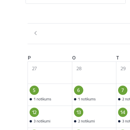
P
O
T
27
28
29
5
6
7
1 notikums
1 notikums
2 no
12
13
14
3 notikumi
2 notikumi
3 no