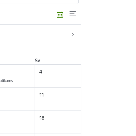
Sv
4
otikums
11
18