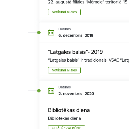
22. augustā filiāles “Mēmele” teritorijā 1
Notikumi filiālēs
Datums
6. decembris, 2019
“Latgales balsis”- 2019
“Latgales balsis” ir tradicionāls VSAC “L
Notikumi filiālēs
Datums
2. novembris, 2020
Bibliotēkas diena
Bibliotēkas diena
FILIĀLĒ “KALKŪNI”