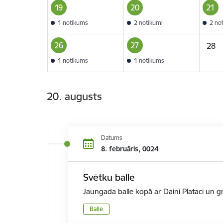
19
20
21
1 notikums
2 notikumi
2 no
26
27
28
1 notikums
1 notikums
20. augusts
Datums
8. februāris, 0024
Svētku balle
Jaungada balle kopā ar Daini Plataci un gru
Balle