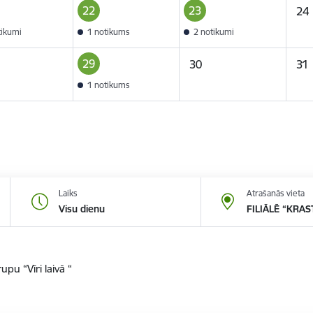
22
23
24
tikumi
1 notikums
2 notikumi
29
30
31
1 notikums
Laiks
Atrašanās vieta
Visu dienu
FILIĀLĒ “KRAS
pu “Vīri laivā “